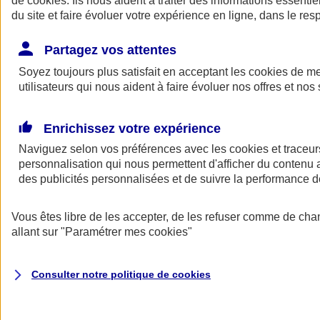
de
cookies
. Ils nous aident à traiter des informations essentie
du site et faire évoluer votre expérience en ligne, dans le resp
Assurance auto
Assurance jeune conducteur
Partagez vos attentes
Assurance forfait km
Soyez toujours plus satisfait en acceptant les
Assurance véhicule de collection
cookies
de mes
Assurance monospace
utilisateurs qui nous aident à faire évoluer nos offres et nos 
Garanties assurance auto
Nos formules assurance auto en ligne
Assurance Auto Malus
Enrichissez votre expérience
Services et avantages auto AXA
Naviguez selon vos préférences avec les
Assurance citoyenne auto
cookies et traceur
Assurer 2 voitures
personnalisation qui nous permettent d'afficher du contenu a
Assurance auto en ligne
des publicités personnalisées et de suivre la performance
Vous êtes libre de les accepter, de les refuser comme de cha
allant sur
"Paramétrer mes
cookies
"
Consulter notre politique de
cookies