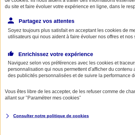
de
cookies
. Ils nous aident à traiter des informations essentie
du site et faire évoluer votre expérience en ligne, dans le resp
Assurance auto
Assurance jeune conducteur
Partagez vos attentes
Assurance forfait km
Soyez toujours plus satisfait en acceptant les
Assurance véhicule de collection
cookies
de mes
Assurance monospace
utilisateurs qui nous aident à faire évoluer nos offres et nos 
Garanties assurance auto
Nos formules assurance auto en ligne
Assurance Auto Malus
Enrichissez votre expérience
Services et avantages auto AXA
Naviguez selon vos préférences avec les
Assurance citoyenne auto
cookies et traceur
Assurer 2 voitures
personnalisation qui nous permettent d'afficher du contenu a
Assurance auto en ligne
des publicités personnalisées et de suivre la performance
Vous êtes libre de les accepter, de les refuser comme de cha
allant sur
"Paramétrer mes
cookies
"
Consulter notre politique de
cookies