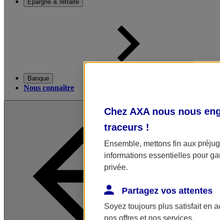
Épargne & retraite
Banque
Nous connaître
Chez AXA nous nous enga
traceurs
!
Ensemble, mettons fin aux préjugé
informations essentielles pour gar
privée.
Partagez vos attentes
Soyez toujours plus satisfait en 
nos offres et nos services.