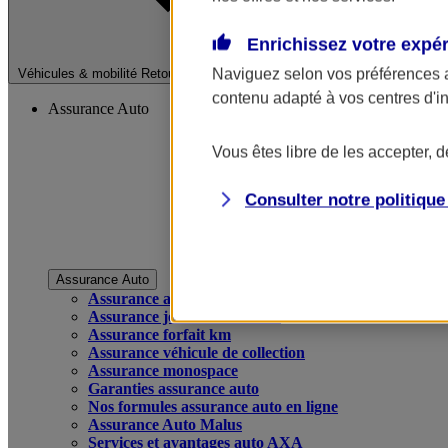
Enrichissez votre expé
Fermer le menu pri
Naviguez selon vos préférences 
Véhicules & mobilité
Retour à la section précédente
contenu adapté à vos centres d'i
Assurance Auto
Vous êtes libre de les accepter, 
Consulter notre politiqu
Assurance Auto
Assurance auto
Assurance jeune conducteur
Assurance forfait km
Assurance véhicule de collection
Assurance monospace
Garanties assurance auto
Nos formules assurance auto en ligne
Assurance Auto Malus
Services et avantages auto AXA