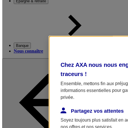
Épargne & retraite
Banque
Nous connaître
Chez AXA nous nous enga
traceurs
!
Ensemble, mettons fin aux préjugé
informations essentielles pour gar
privée.
Partagez vos attentes
Soyez toujours plus satisfait en 
nos offres et nos services.