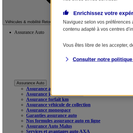
Enrichissez votre expé
Fermer le menu pri
Naviguez selon vos préférences 
Véhicules & mobilité
Retour à la section précédente
contenu adapté à vos centres d'i
Assurance Auto
Vous êtes libre de les accepter, 
Consulter notre politiqu
Assurance Auto
Assurance auto
Assurance jeune conducteur
Assurance forfait km
Assurance véhicule de collection
Assurance monospace
Garanties assurance auto
Nos formules assurance auto en ligne
Assurance Auto Malus
Services et avantages auto AXA