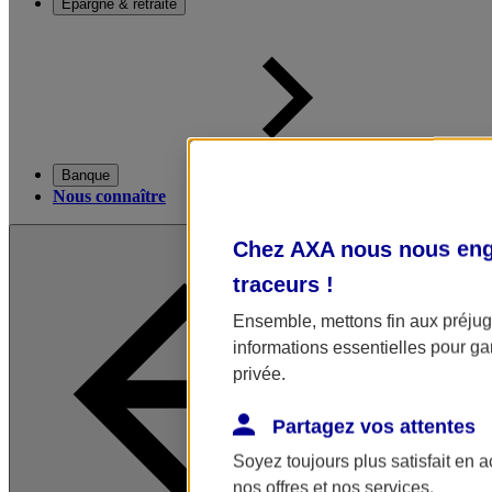
Épargne & retraite
Banque
Nous connaître
Chez AXA nous nous enga
traceurs
!
Ensemble, mettons fin aux préjugé
informations essentielles pour gar
privée.
Partagez vos attentes
Soyez toujours plus satisfait en 
nos offres et nos services.