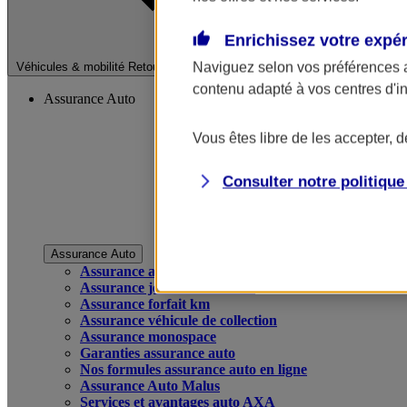
Enrichissez votre expé
Fermer le menu pri
Naviguez selon vos préférences 
Véhicules & mobilité
Retour à la section précédente
contenu adapté à vos centres d'i
Assurance Auto
Vous êtes libre de les accepter, 
Consulter notre politiqu
Assurance Auto
Assurance auto
Assurance jeune conducteur
Assurance forfait km
Assurance véhicule de collection
Assurance monospace
Garanties assurance auto
Nos formules assurance auto en ligne
Assurance Auto Malus
Services et avantages auto AXA