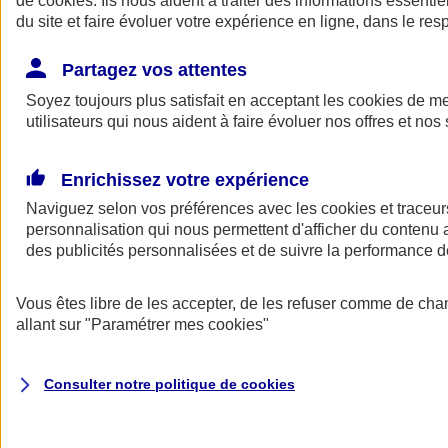
de
cookies
. Ils nous aident à traiter des informations essentie
du site et faire évoluer votre expérience en ligne, dans le resp
Assurance auto
Assurance jeune conducteur
Partagez vos attentes
Assurance forfait km
Soyez toujours plus satisfait en acceptant les
Assurance véhicule de collection
cookies
de mes
Assurance monospace
utilisateurs qui nous aident à faire évoluer nos offres et nos 
Garanties assurance auto
Nos formules assurance auto en ligne
Assurance Auto Malus
Enrichissez votre expérience
Services et avantages auto AXA
Naviguez selon vos préférences avec les
Assurance citoyenne auto
cookies et traceur
Assurer 2 voitures
personnalisation qui nous permettent d'afficher du contenu a
Assurance auto en ligne
des publicités personnalisées et de suivre la performance
Vous êtes libre de les accepter, de les refuser comme de cha
allant sur
"Paramétrer mes
cookies
"
Consulter notre politique de
cookies