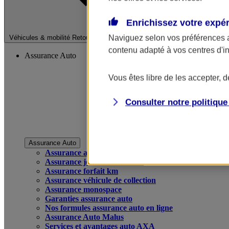
Enrichissez votre expé
Fermer le menu pri
Naviguez selon vos préférences 
Véhicules & mobilité
Retour à la section précédente
contenu adapté à vos centres d'i
Assurance Auto
Vous êtes libre de les accepter, 
Consulter notre politiqu
Assurance Auto
Assurance auto
Assurance jeune conducteur
Assurance forfait km
Assurance véhicule de collection
Assurance monospace
Garanties assurance auto
Nos formules assurance auto en ligne
Assurance Auto Malus
Services et avantages auto AXA