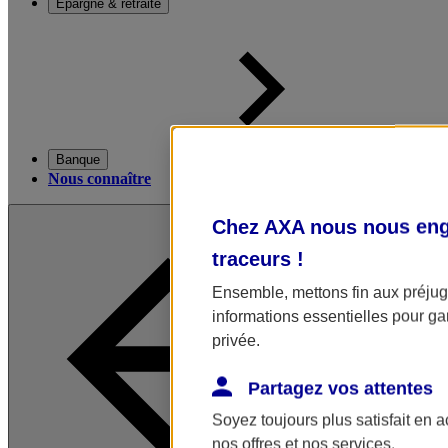
Épargne & retraite
Banque
Nous connaître
Chez AXA nous nous enga
traceurs
!
Ensemble, mettons fin aux préjugé
informations essentielles pour gar
privée.
Partagez vos attentes
Soyez toujours plus satisfait en 
nos offres et nos services.