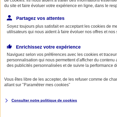
de
cookies
. Ils nous aident à traiter des informations essentie
du site et faire évoluer votre expérience en ligne, dans le resp
Assurance auto
Assurance jeune conducteur
Partagez vos attentes
Assurance forfait km
Soyez toujours plus satisfait en acceptant les
Assurance véhicule de collection
cookies
de mes
Assurance monospace
utilisateurs qui nous aident à faire évoluer nos offres et nos 
Garanties assurance auto
Nos formules assurance auto en ligne
Assurance Auto Malus
Enrichissez votre expérience
Services et avantages auto AXA
Naviguez selon vos préférences avec les
Assurance citoyenne auto
cookies et traceur
Assurer 2 voitures
personnalisation qui nous permettent d'afficher du contenu a
Assurance auto en ligne
des publicités personnalisées et de suivre la performance
Vous êtes libre de les accepter, de les refuser comme de cha
allant sur
"Paramétrer mes
cookies
"
Consulter notre politique de
cookies