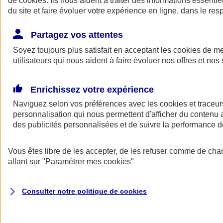
de
cookies
. Ils nous aident à traiter des informations essentie
du site et faire évoluer votre expérience en ligne, dans le resp
Assurance auto
Assurance jeune conducteur
Partagez vos attentes
Assurance forfait km
Soyez toujours plus satisfait en acceptant les
Assurance véhicule de collection
cookies
de mes
Assurance monospace
utilisateurs qui nous aident à faire évoluer nos offres et nos 
Garanties assurance auto
Nos formules assurance auto en ligne
Assurance Auto Malus
Enrichissez votre expérience
Services et avantages auto AXA
Naviguez selon vos préférences avec les
Assurance citoyenne auto
cookies et traceur
Assurer 2 voitures
personnalisation qui nous permettent d'afficher du contenu a
Assurance auto en ligne
des publicités personnalisées et de suivre la performance
Vous êtes libre de les accepter, de les refuser comme de cha
allant sur
"Paramétrer mes
cookies
"
Consulter notre politique de
cookies