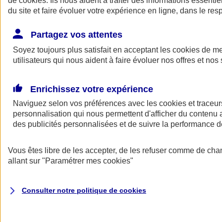
de
cookies
. Ils nous aident à traiter des informations essentie
du site et faire évoluer votre expérience en ligne, dans le resp
Assurance auto
Assurance jeune conducteur
Partagez vos attentes
Assurance forfait km
Soyez toujours plus satisfait en acceptant les
Assurance véhicule de collection
cookies
de mes
Assurance monospace
utilisateurs qui nous aident à faire évoluer nos offres et nos 
Garanties assurance auto
Nos formules assurance auto en ligne
Assurance Auto Malus
Enrichissez votre expérience
Services et avantages auto AXA
Naviguez selon vos préférences avec les
Assurance citoyenne auto
cookies et traceur
Assurer 2 voitures
personnalisation qui nous permettent d'afficher du contenu a
Assurance auto en ligne
des publicités personnalisées et de suivre la performance
Vous êtes libre de les accepter, de les refuser comme de cha
allant sur
"Paramétrer mes
cookies
"
Consulter notre politique de
cookies