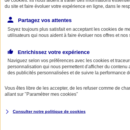
de
cookies
. Ils nous aident à traiter des informations essentie
du site et faire évoluer votre expérience en ligne, dans le resp
Assurance auto
Assurance jeune conducteur
Partagez vos attentes
Assurance forfait km
Soyez toujours plus satisfait en acceptant les
Assurance véhicule de collection
cookies
de mes
Assurance monospace
utilisateurs qui nous aident à faire évoluer nos offres et nos 
Garanties assurance auto
Nos formules assurance auto en ligne
Assurance Auto Malus
Enrichissez votre expérience
Services et avantages auto AXA
Naviguez selon vos préférences avec les
Assurance citoyenne auto
cookies et traceur
Assurer 2 voitures
personnalisation qui nous permettent d'afficher du contenu a
Assurance auto en ligne
des publicités personnalisées et de suivre la performance
Vous êtes libre de les accepter, de les refuser comme de cha
allant sur
"Paramétrer mes
cookies
"
Consulter notre politique de
cookies