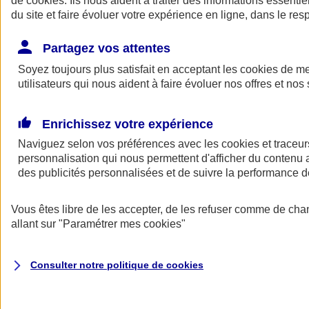
de
cookies
. Ils nous aident à traiter des informations essentie
du site et faire évoluer votre expérience en ligne, dans le resp
Assurance auto
Assurance jeune conducteur
Partagez vos attentes
Assurance forfait km
Soyez toujours plus satisfait en acceptant les
Assurance véhicule de collection
cookies
de mes
Assurance monospace
utilisateurs qui nous aident à faire évoluer nos offres et nos 
Garanties assurance auto
Nos formules assurance auto en ligne
Assurance Auto Malus
Enrichissez votre expérience
Services et avantages auto AXA
Naviguez selon vos préférences avec les
Assurance citoyenne auto
cookies et traceur
Assurer 2 voitures
personnalisation qui nous permettent d'afficher du contenu a
Assurance auto en ligne
des publicités personnalisées et de suivre la performance
Vous êtes libre de les accepter, de les refuser comme de cha
allant sur
"Paramétrer mes
cookies
"
Consulter notre politique de
cookies