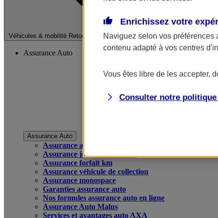
Enrichissez votre expé
Fermer le menu pri
Naviguez selon vos préférences 
Véhicules & mobilité
Retour à la section précédente
contenu adapté à vos centres d'i
Assurance Auto
Vous êtes libre de les accepter, 
Consulter notre politiqu
Assurance Auto
Assurance auto
Assurance jeune conducteur
Assurance forfait km
Assurance véhicule de collection
Assurance monospace
Garanties assurance auto
Nos formules assurance auto en ligne
Assurance Auto Malus
Services et avantages auto AXA