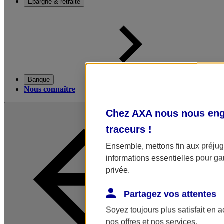
Épargne & retraite
Banque
Nous connaître
Chez AXA nous nous enga
traceurs
!
Ensemble, mettons fin aux préjugé
informations essentielles pour gar
privée.
Partagez vos attentes
Soyez toujours plus satisfait en 
nos offres et nos services.