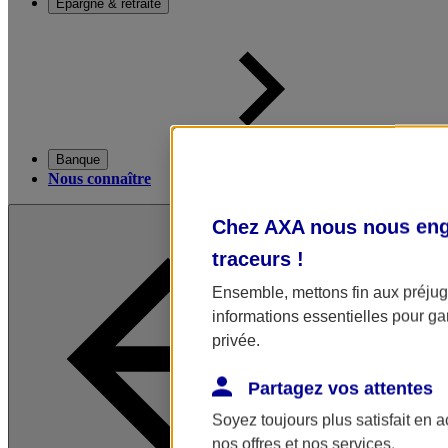
Épargne & retraite
Banque
Nous connaître
Chez AXA nous nous enga
traceurs
!
Ensemble, mettons fin aux préjugé
informations essentielles pour gar
privée.
Partagez vos attentes
Soyez toujours plus satisfait en 
nos offres et nos services.