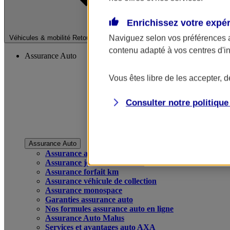
Enrichissez votre expé
Fermer le menu pri
Naviguez selon vos préférences 
Véhicules & mobilité
Retour à la section précédente
contenu adapté à vos centres d'i
Assurance Auto
Vous êtes libre de les accepter, 
Consulter notre politiqu
Assurance Auto
Assurance auto
Assurance jeune conducteur
Assurance forfait km
Assurance véhicule de collection
Assurance monospace
Garanties assurance auto
Nos formules assurance auto en ligne
Assurance Auto Malus
Services et avantages auto AXA