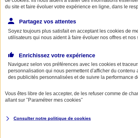
de
cookies
. Ils nous aident à traiter des informations essentie
du site et faire évoluer votre expérience en ligne, dans le resp
Assurance auto
Assurance jeune conducteur
Partagez vos attentes
Assurance forfait km
Soyez toujours plus satisfait en acceptant les
Assurance véhicule de collection
cookies
de mes
Assurance monospace
utilisateurs qui nous aident à faire évoluer nos offres et nos 
Garanties assurance auto
Nos formules assurance auto en ligne
Assurance Auto Malus
Enrichissez votre expérience
Services et avantages auto AXA
Naviguez selon vos préférences avec les
Assurance citoyenne auto
cookies et traceur
Assurer 2 voitures
personnalisation qui nous permettent d'afficher du contenu a
Assurance auto en ligne
des publicités personnalisées et de suivre la performance
Vous êtes libre de les accepter, de les refuser comme de cha
allant sur
"Paramétrer mes
cookies
"
Consulter notre politique de
cookies