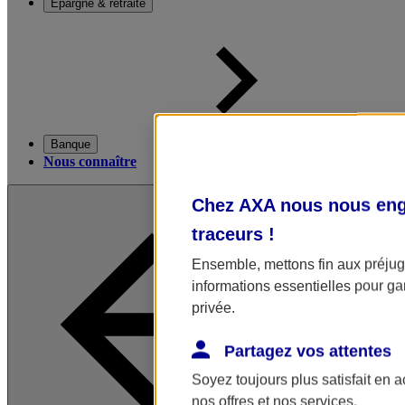
Épargne & retraite
Banque
Nous connaître
Chez AXA nous nous enga
traceurs
!
Ensemble, mettons fin aux préjugé
informations essentielles pour gar
privée.
Partagez vos attentes
Soyez toujours plus satisfait en 
nos offres et nos services.