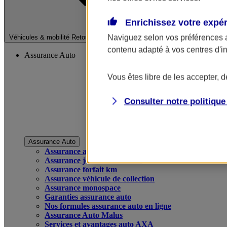
Enrichissez votre expé
Fermer le menu pri
Naviguez selon vos préférences 
Véhicules & mobilité
Retour à la section précédente
contenu adapté à vos centres d'i
Assurance Auto
Vous êtes libre de les accepter, 
Consulter notre politiqu
Assurance Auto
Assurance auto
Assurance jeune conducteur
Assurance forfait km
Assurance véhicule de collection
Assurance monospace
Garanties assurance auto
Nos formules assurance auto en ligne
Assurance Auto Malus
Services et avantages auto AXA