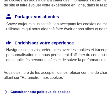
de
cookies
. Ils nous aident à traiter des informations essentie
du site et faire évoluer votre expérience en ligne, dans le resp
Assurance auto
Assurance jeune conducteur
Partagez vos attentes
Assurance forfait km
Soyez toujours plus satisfait en acceptant les
Assurance véhicule de collection
cookies
de mes
Assurance monospace
utilisateurs qui nous aident à faire évoluer nos offres et nos 
Garanties assurance auto
Nos formules assurance auto en ligne
Assurance Auto Malus
Enrichissez votre expérience
Services et avantages auto AXA
Naviguez selon vos préférences avec les
Assurance citoyenne auto
cookies et traceur
Assurer 2 voitures
personnalisation qui nous permettent d'afficher du contenu a
Assurance auto en ligne
des publicités personnalisées et de suivre la performance
Vous êtes libre de les accepter, de les refuser comme de cha
allant sur
"Paramétrer mes
cookies
"
Consulter notre politique de
cookies