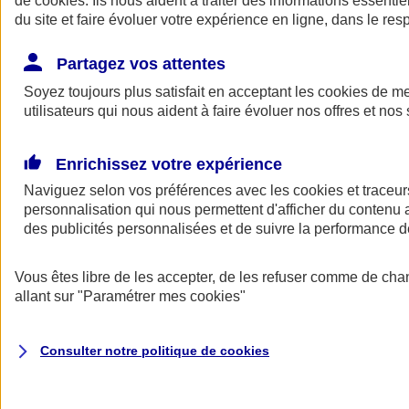
de
cookies
. Ils nous aident à traiter des informations essentie
du site et faire évoluer votre expérience en ligne, dans le resp
Assurance auto
Assurance jeune conducteur
Partagez vos attentes
Assurance forfait km
Soyez toujours plus satisfait en acceptant les
Assurance véhicule de collection
cookies
de mes
Assurance monospace
utilisateurs qui nous aident à faire évoluer nos offres et nos 
Garanties assurance auto
Nos formules assurance auto en ligne
Assurance Auto Malus
Enrichissez votre expérience
Services et avantages auto AXA
Naviguez selon vos préférences avec les
Assurance citoyenne auto
cookies et traceur
Assurer 2 voitures
personnalisation qui nous permettent d'afficher du contenu a
Assurance auto en ligne
des publicités personnalisées et de suivre la performance
Vous êtes libre de les accepter, de les refuser comme de cha
allant sur
"Paramétrer mes
cookies
"
Consulter notre politique de
cookies