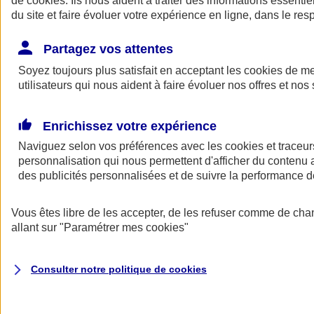
de
cookies
. Ils nous aident à traiter des informations essentie
du site et faire évoluer votre expérience en ligne, dans le resp
Assurance auto
Assurance jeune conducteur
Partagez vos attentes
Assurance forfait km
Soyez toujours plus satisfait en acceptant les
Assurance véhicule de collection
cookies
de mes
Assurance monospace
utilisateurs qui nous aident à faire évoluer nos offres et nos 
Garanties assurance auto
Nos formules assurance auto en ligne
Assurance Auto Malus
Enrichissez votre expérience
Services et avantages auto AXA
Naviguez selon vos préférences avec les
Assurance citoyenne auto
cookies et traceur
Assurer 2 voitures
personnalisation qui nous permettent d'afficher du contenu a
Assurance auto en ligne
des publicités personnalisées et de suivre la performance
Vous êtes libre de les accepter, de les refuser comme de cha
allant sur
"Paramétrer mes
cookies
"
Consulter notre politique de
cookies