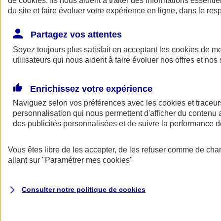
de
cookies
. Ils nous aident à traiter des informations essentie
du site et faire évoluer votre expérience en ligne, dans le resp
Assurance auto
Assurance jeune conducteur
Partagez vos attentes
Assurance forfait km
Soyez toujours plus satisfait en acceptant les
Assurance véhicule de collection
cookies
de mes
Assurance monospace
utilisateurs qui nous aident à faire évoluer nos offres et nos 
Garanties assurance auto
Nos formules assurance auto en ligne
Assurance Auto Malus
Enrichissez votre expérience
Services et avantages auto AXA
Naviguez selon vos préférences avec les
Assurance citoyenne auto
cookies et traceur
Assurer 2 voitures
personnalisation qui nous permettent d'afficher du contenu a
Assurance auto en ligne
des publicités personnalisées et de suivre la performance
Vous êtes libre de les accepter, de les refuser comme de cha
allant sur
"Paramétrer mes
cookies
"
Consulter notre politique de
cookies