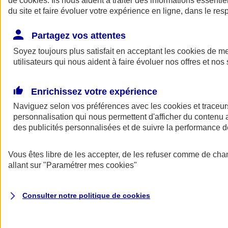
de
cookies
. Ils nous aident à traiter des informations essentie
du site et faire évoluer votre expérience en ligne, dans le resp
Assurance auto
Assurance jeune conducteur
Partagez vos attentes
Assurance forfait km
Soyez toujours plus satisfait en acceptant les
Assurance véhicule de collection
cookies
de mes
Assurance monospace
utilisateurs qui nous aident à faire évoluer nos offres et nos 
Garanties assurance auto
Nos formules assurance auto en ligne
Assurance Auto Malus
Enrichissez votre expérience
Services et avantages auto AXA
Naviguez selon vos préférences avec les
Assurance citoyenne auto
cookies et traceur
Assurer 2 voitures
personnalisation qui nous permettent d'afficher du contenu a
Assurance auto en ligne
des publicités personnalisées et de suivre la performance
Vous êtes libre de les accepter, de les refuser comme de cha
allant sur
"Paramétrer mes
cookies
"
Consulter notre politique de
cookies