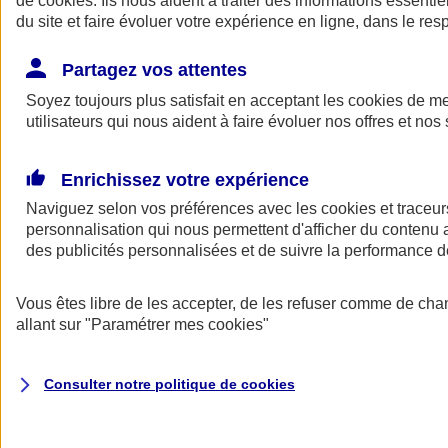
de
cookies
. Ils nous aident à traiter des informations essentie
du site et faire évoluer votre expérience en ligne, dans le resp
Assurance auto
Assurance jeune conducteur
Partagez vos attentes
Assurance forfait km
Soyez toujours plus satisfait en acceptant les
Assurance véhicule de collection
cookies
de mes
Assurance monospace
utilisateurs qui nous aident à faire évoluer nos offres et nos 
Garanties assurance auto
Nos formules assurance auto en ligne
Assurance Auto Malus
Enrichissez votre expérience
Services et avantages auto AXA
Naviguez selon vos préférences avec les
Assurance citoyenne auto
cookies et traceur
Assurer 2 voitures
personnalisation qui nous permettent d'afficher du contenu a
Assurance auto en ligne
des publicités personnalisées et de suivre la performance
Vous êtes libre de les accepter, de les refuser comme de cha
allant sur
"Paramétrer mes
cookies
"
Consulter notre politique de
cookies