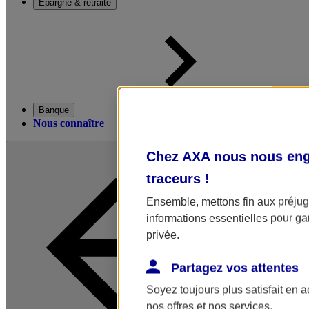
Épargne & retraite
Banque
Nous connaître
Chez AXA nous nous enga
traceurs
!
Ensemble, mettons fin aux préjugé
informations essentielles pour gar
privée.
Partagez vos attentes
Soyez toujours plus satisfait en 
nos offres et nos services.