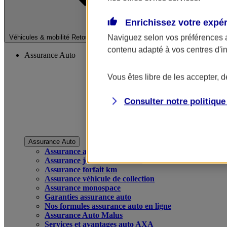
Enrichissez votre expé
Fermer le menu pri
Naviguez selon vos préférences 
Véhicules & mobilité
Retour à la section précédente
contenu adapté à vos centres d'i
Assurance Auto
Vous êtes libre de les accepter, 
Consulter notre politiqu
Assurance Auto
Assurance auto
Assurance jeune conducteur
Assurance forfait km
Assurance véhicule de collection
Assurance monospace
Garanties assurance auto
Nos formules assurance auto en ligne
Assurance Auto Malus
Services et avantages auto AXA