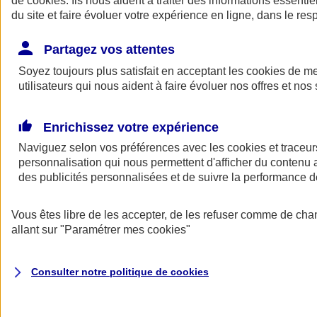
de
cookies
. Ils nous aident à traiter des informations essentie
du site et faire évoluer votre expérience en ligne, dans le resp
Assurance auto
Assurance jeune conducteur
Partagez vos attentes
Assurance forfait km
Soyez toujours plus satisfait en acceptant les
Assurance véhicule de collection
cookies
de mes
Assurance monospace
utilisateurs qui nous aident à faire évoluer nos offres et nos 
Garanties assurance auto
Nos formules assurance auto en ligne
Assurance Auto Malus
Enrichissez votre expérience
Services et avantages auto AXA
Naviguez selon vos préférences avec les
Assurance citoyenne auto
cookies et traceur
Assurer 2 voitures
personnalisation qui nous permettent d'afficher du contenu a
Assurance auto en ligne
des publicités personnalisées et de suivre la performance
Vous êtes libre de les accepter, de les refuser comme de cha
allant sur
"Paramétrer mes
cookies
"
Consulter notre politique de
cookies