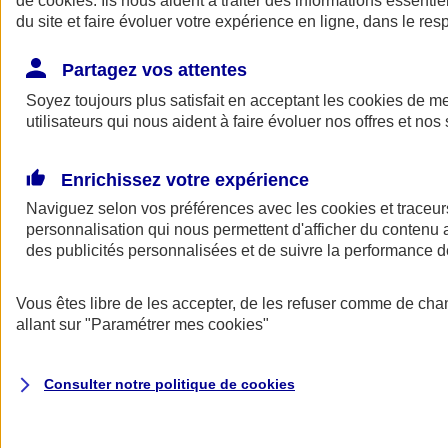
de
cookies
. Ils nous aident à traiter des informations essentie
du site et faire évoluer votre expérience en ligne, dans le resp
Assurance auto
Assurance jeune conducteur
Partagez vos attentes
Assurance forfait km
Soyez toujours plus satisfait en acceptant les
Assurance véhicule de collection
cookies
de mes
Assurance monospace
utilisateurs qui nous aident à faire évoluer nos offres et nos 
Garanties assurance auto
Nos formules assurance auto en ligne
Assurance Auto Malus
Enrichissez votre expérience
Services et avantages auto AXA
Naviguez selon vos préférences avec les
Assurance citoyenne auto
cookies et traceur
Assurer 2 voitures
personnalisation qui nous permettent d'afficher du contenu a
Assurance auto en ligne
des publicités personnalisées et de suivre la performance
Vous êtes libre de les accepter, de les refuser comme de cha
allant sur
"Paramétrer mes
cookies
"
Consulter notre politique de
cookies