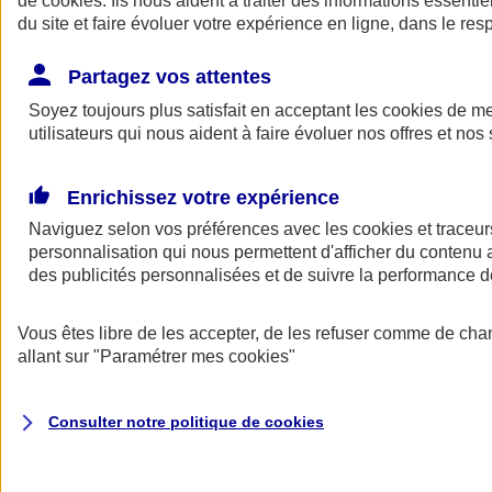
de
cookies
. Ils nous aident à traiter des informations essentie
du site et faire évoluer votre expérience en ligne, dans le resp
Assurance auto
Assurance jeune conducteur
Partagez vos attentes
Assurance forfait km
Soyez toujours plus satisfait en acceptant les
Assurance véhicule de collection
cookies
de mes
Assurance monospace
utilisateurs qui nous aident à faire évoluer nos offres et nos 
Garanties assurance auto
Nos formules assurance auto en ligne
Assurance Auto Malus
Enrichissez votre expérience
Services et avantages auto AXA
Naviguez selon vos préférences avec les
Assurance citoyenne auto
cookies et traceur
Assurer 2 voitures
personnalisation qui nous permettent d'afficher du contenu a
Assurance auto en ligne
des publicités personnalisées et de suivre la performance
Vous êtes libre de les accepter, de les refuser comme de cha
allant sur
"Paramétrer mes
cookies
"
Consulter notre politique de
cookies