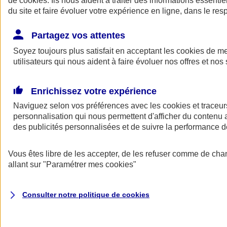
de
cookies
. Ils nous aident à traiter des informations essentie
du site et faire évoluer votre expérience en ligne, dans le resp
Assurance auto
Assurance jeune conducteur
Partagez vos attentes
Assurance forfait km
Soyez toujours plus satisfait en acceptant les
Assurance véhicule de collection
cookies
de mes
Assurance monospace
utilisateurs qui nous aident à faire évoluer nos offres et nos 
Garanties assurance auto
Nos formules assurance auto en ligne
Assurance Auto Malus
Enrichissez votre expérience
Services et avantages auto AXA
Naviguez selon vos préférences avec les
Assurance citoyenne auto
cookies et traceur
Assurer 2 voitures
personnalisation qui nous permettent d'afficher du contenu a
Assurance auto en ligne
des publicités personnalisées et de suivre la performance
Vous êtes libre de les accepter, de les refuser comme de cha
allant sur
"Paramétrer mes
cookies
"
Consulter notre politique de
cookies