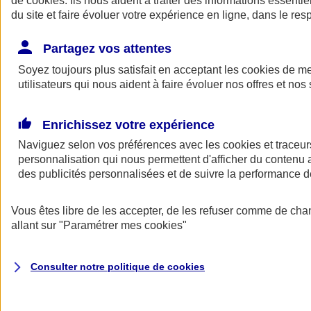
de
cookies
. Ils nous aident à traiter des informations essentie
du site et faire évoluer votre expérience en ligne, dans le resp
Assurance auto
Assurance jeune conducteur
Partagez vos attentes
Assurance forfait km
Soyez toujours plus satisfait en acceptant les
Assurance véhicule de collection
cookies
de mes
Assurance monospace
utilisateurs qui nous aident à faire évoluer nos offres et nos 
Garanties assurance auto
Nos formules assurance auto en ligne
Assurance Auto Malus
Enrichissez votre expérience
Services et avantages auto AXA
Naviguez selon vos préférences avec les
Assurance citoyenne auto
cookies et traceur
Assurer 2 voitures
personnalisation qui nous permettent d'afficher du contenu a
Assurance auto en ligne
des publicités personnalisées et de suivre la performance
Vous êtes libre de les accepter, de les refuser comme de cha
allant sur
"Paramétrer mes
cookies
"
Consulter notre politique de
cookies