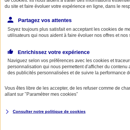
de
cookies
. Ils nous aident à traiter des informations essentie
du site et faire évoluer votre expérience en ligne, dans le resp
Assurance auto
Assurance jeune conducteur
Partagez vos attentes
Assurance forfait km
Soyez toujours plus satisfait en acceptant les
Assurance véhicule de collection
cookies
de mes
Assurance monospace
utilisateurs qui nous aident à faire évoluer nos offres et nos 
Garanties assurance auto
Nos formules assurance auto en ligne
Assurance Auto Malus
Enrichissez votre expérience
Services et avantages auto AXA
Naviguez selon vos préférences avec les
Assurance citoyenne auto
cookies et traceur
Assurer 2 voitures
personnalisation qui nous permettent d'afficher du contenu a
Assurance auto en ligne
des publicités personnalisées et de suivre la performance
Vous êtes libre de les accepter, de les refuser comme de cha
allant sur
"Paramétrer mes
cookies
"
Consulter notre politique de
cookies