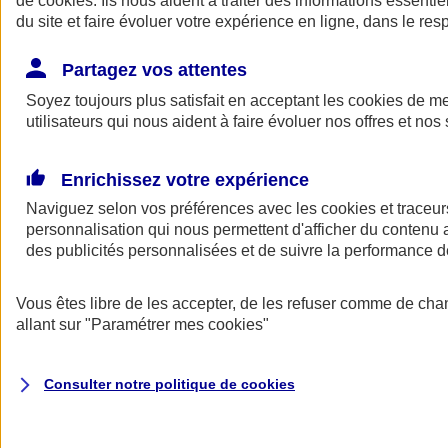
de
cookies
. Ils nous aident à traiter des informations essentie
du site et faire évoluer votre expérience en ligne, dans le resp
Assurance auto
Assurance jeune conducteur
Partagez vos attentes
Assurance forfait km
Soyez toujours plus satisfait en acceptant les
Assurance véhicule de collection
cookies
de mes
Assurance monospace
utilisateurs qui nous aident à faire évoluer nos offres et nos 
Garanties assurance auto
Nos formules assurance auto en ligne
Assurance Auto Malus
Enrichissez votre expérience
Services et avantages auto AXA
Naviguez selon vos préférences avec les
Assurance citoyenne auto
cookies et traceur
Assurer 2 voitures
personnalisation qui nous permettent d'afficher du contenu a
Assurance auto en ligne
des publicités personnalisées et de suivre la performance
Vous êtes libre de les accepter, de les refuser comme de cha
allant sur
"Paramétrer mes
cookies
"
Consulter notre politique de
cookies