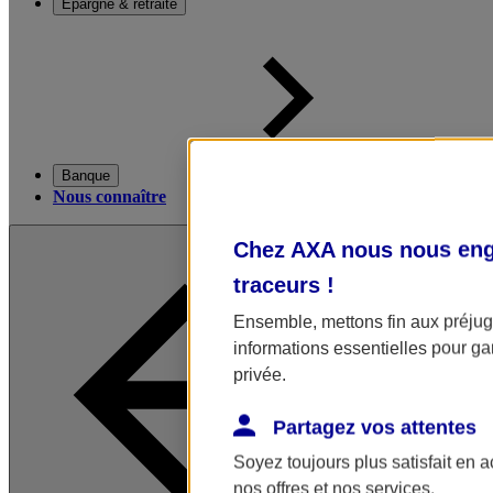
Épargne & retraite
Banque
Nous connaître
Chez AXA nous nous enga
traceurs
!
Ensemble, mettons fin aux préjugé
informations essentielles pour gar
privée.
Partagez vos attentes
Soyez toujours plus satisfait en 
nos offres et nos services.