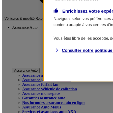
Enrichissez votre expé
Fermer le menu pri
Naviguez selon vos préférences 
Véhicules & mobilité
Retour à la section précédente
contenu adapté à vos centres d'i
Assurance Auto
Vous êtes libre de les accepter, 
Consulter notre politiqu
Assurance Auto
Assurance auto
Assurance jeune conducteur
Assurance forfait km
Assurance véhicule de collection
Assurance monospace
Garanties assurance auto
Nos formules assurance auto en ligne
Assurance Auto Malus
Services et avantages auto AXA