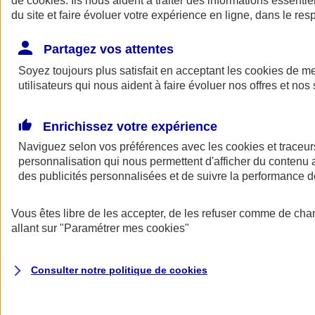
de
cookies
. Ils nous aident à traiter des informations essentie
du site et faire évoluer votre expérience en ligne, dans le resp
Assurance auto
Assurance jeune conducteur
Partagez vos attentes
Assurance forfait km
Soyez toujours plus satisfait en acceptant les
Assurance véhicule de collection
cookies
de mes
Assurance monospace
utilisateurs qui nous aident à faire évoluer nos offres et nos 
Garanties assurance auto
Nos formules assurance auto en ligne
Assurance Auto Malus
Enrichissez votre expérience
Services et avantages auto AXA
Naviguez selon vos préférences avec les
Assurance citoyenne auto
cookies et traceur
Assurer 2 voitures
personnalisation qui nous permettent d'afficher du contenu a
Assurance auto en ligne
des publicités personnalisées et de suivre la performance
Vous êtes libre de les accepter, de les refuser comme de cha
allant sur
"Paramétrer mes
cookies
"
Consulter notre politique de
cookies