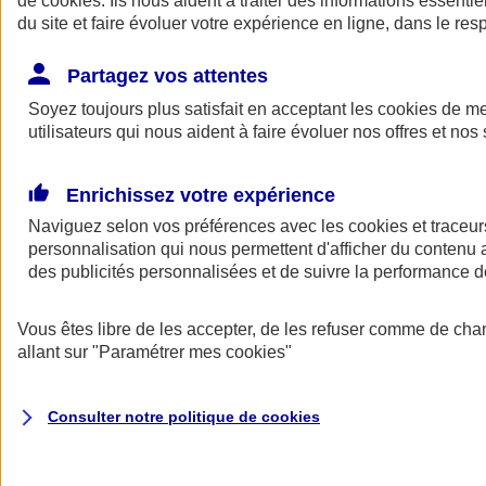
de
cookies
. Ils nous aident à traiter des informations essentie
du site et faire évoluer votre expérience en ligne, dans le resp
Assurance auto
Assurance jeune conducteur
Partagez vos attentes
Assurance forfait km
Soyez toujours plus satisfait en acceptant les
Assurance véhicule de collection
cookies
de mes
Assurance monospace
utilisateurs qui nous aident à faire évoluer nos offres et nos 
Garanties assurance auto
Nos formules assurance auto en ligne
Assurance Auto Malus
Enrichissez votre expérience
Services et avantages auto AXA
Naviguez selon vos préférences avec les
Assurance citoyenne auto
cookies et traceur
Assurer 2 voitures
personnalisation qui nous permettent d'afficher du contenu a
Assurance auto en ligne
des publicités personnalisées et de suivre la performance
Vous êtes libre de les accepter, de les refuser comme de cha
allant sur
"Paramétrer mes
cookies
"
Consulter notre politique de
cookies