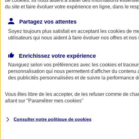
de
cookies
. Ils nous aident à traiter des informations essentie
du site et faire évoluer votre expérience en ligne, dans le resp
Assurance auto
Assurance jeune conducteur
Partagez vos attentes
Assurance forfait km
Soyez toujours plus satisfait en acceptant les
Assurance véhicule de collection
cookies
de mes
Assurance monospace
utilisateurs qui nous aident à faire évoluer nos offres et nos 
Garanties assurance auto
Nos formules assurance auto en ligne
Assurance Auto Malus
Enrichissez votre expérience
Services et avantages auto AXA
Naviguez selon vos préférences avec les
Assurance citoyenne auto
cookies et traceur
Assurer 2 voitures
personnalisation qui nous permettent d'afficher du contenu a
Assurance auto en ligne
des publicités personnalisées et de suivre la performance
Vous êtes libre de les accepter, de les refuser comme de cha
allant sur
"Paramétrer mes
cookies
"
Consulter notre politique de
cookies