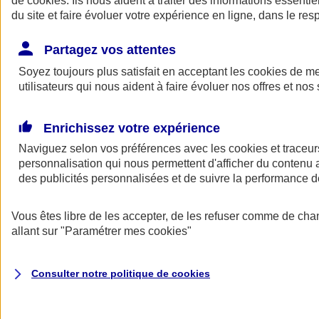
de
cookies
. Ils nous aident à traiter des informations essentie
du site et faire évoluer votre expérience en ligne, dans le resp
Assurance auto
Assurance jeune conducteur
Partagez vos attentes
Assurance forfait km
Soyez toujours plus satisfait en acceptant les
Assurance véhicule de collection
cookies
de mes
Assurance monospace
utilisateurs qui nous aident à faire évoluer nos offres et nos 
Garanties assurance auto
Nos formules assurance auto en ligne
Assurance Auto Malus
Enrichissez votre expérience
Services et avantages auto AXA
Naviguez selon vos préférences avec les
Assurance citoyenne auto
cookies et traceur
Assurer 2 voitures
personnalisation qui nous permettent d'afficher du contenu a
Assurance auto en ligne
des publicités personnalisées et de suivre la performance
Vous êtes libre de les accepter, de les refuser comme de cha
allant sur
"Paramétrer mes
cookies
"
Consulter notre politique de
cookies