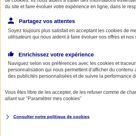
de
cookies
. Ils nous aident à traiter des informations essentie
du site et faire évoluer votre expérience en ligne, dans le resp
Assurance auto
Assurance jeune conducteur
Partagez vos attentes
Assurance forfait km
Soyez toujours plus satisfait en acceptant les
Assurance véhicule de collection
cookies
de mes
Assurance monospace
utilisateurs qui nous aident à faire évoluer nos offres et nos 
Garanties assurance auto
Nos formules assurance auto en ligne
Assurance Auto Malus
Enrichissez votre expérience
Services et avantages auto AXA
Naviguez selon vos préférences avec les
Assurance citoyenne auto
cookies et traceur
Assurer 2 voitures
personnalisation qui nous permettent d'afficher du contenu a
Assurance auto en ligne
des publicités personnalisées et de suivre la performance
Vous êtes libre de les accepter, de les refuser comme de cha
allant sur
"Paramétrer mes
cookies
"
Consulter notre politique de
cookies