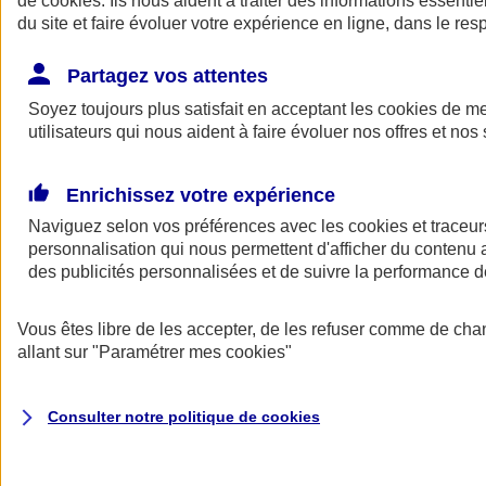
de
cookies
. Ils nous aident à traiter des informations essentie
du site et faire évoluer votre expérience en ligne, dans le resp
Assurance auto
Assurance jeune conducteur
Partagez vos attentes
Assurance forfait km
Soyez toujours plus satisfait en acceptant les
Assurance véhicule de collection
cookies
de mes
Assurance monospace
utilisateurs qui nous aident à faire évoluer nos offres et nos 
Garanties assurance auto
Nos formules assurance auto en ligne
Assurance Auto Malus
Enrichissez votre expérience
Services et avantages auto AXA
Naviguez selon vos préférences avec les
Assurance citoyenne auto
cookies et traceur
Assurer 2 voitures
personnalisation qui nous permettent d'afficher du contenu a
Assurance auto en ligne
des publicités personnalisées et de suivre la performance
Vous êtes libre de les accepter, de les refuser comme de cha
allant sur
"Paramétrer mes
cookies
"
Consulter notre politique de
cookies