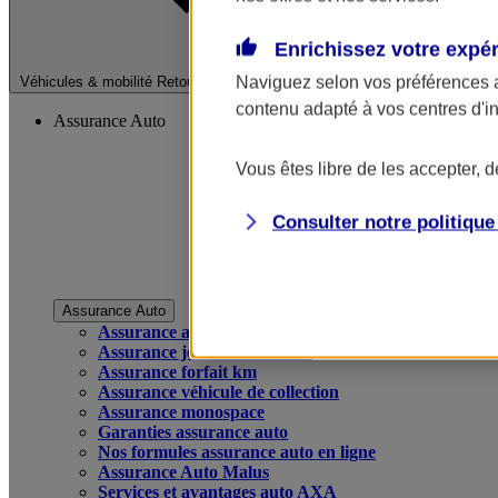
Enrichissez votre expé
Fermer le menu pri
Naviguez selon vos préférences 
Véhicules & mobilité
Retour à la section précédente
contenu adapté à vos centres d'i
Assurance Auto
Vous êtes libre de les accepter, 
Consulter notre politiqu
Assurance Auto
Assurance auto
Assurance jeune conducteur
Assurance forfait km
Assurance véhicule de collection
Assurance monospace
Garanties assurance auto
Nos formules assurance auto en ligne
Assurance Auto Malus
Services et avantages auto AXA