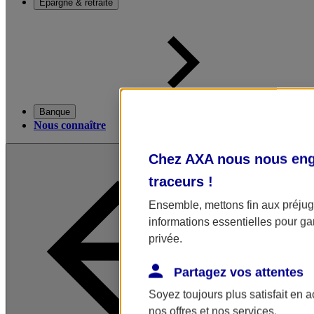
Épargne & retraite
Banque
Nous connaître
Chez AXA nous nous enga
traceurs
!
Ensemble, mettons fin aux préjugé
informations essentielles pour gar
privée.
Partagez vos attentes
Soyez toujours plus satisfait en 
nos offres et nos services.