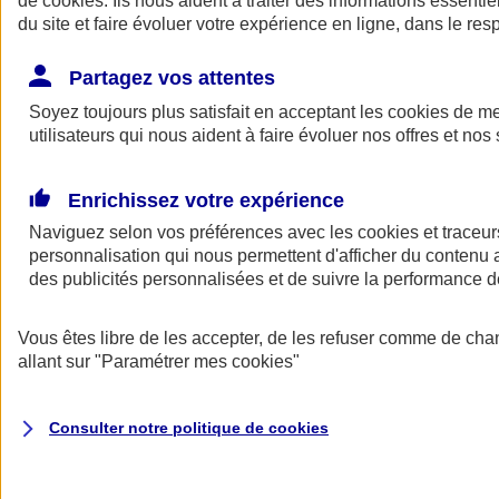
de
cookies
. Ils nous aident à traiter des informations essentie
du site et faire évoluer votre expérience en ligne, dans le resp
Assurance auto
Assurance jeune conducteur
Partagez vos attentes
Assurance forfait km
Soyez toujours plus satisfait en acceptant les
Assurance véhicule de collection
cookies
de mes
Assurance monospace
utilisateurs qui nous aident à faire évoluer nos offres et nos 
Garanties assurance auto
Nos formules assurance auto en ligne
Assurance Auto Malus
Enrichissez votre expérience
Services et avantages auto AXA
Naviguez selon vos préférences avec les
Assurance citoyenne auto
cookies et traceur
Assurer 2 voitures
personnalisation qui nous permettent d'afficher du contenu a
Assurance auto en ligne
des publicités personnalisées et de suivre la performance
Vous êtes libre de les accepter, de les refuser comme de cha
allant sur
"Paramétrer mes
cookies
"
Consulter notre politique de
cookies