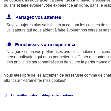
de
cookies
. Ils nous aident à traiter des informations essentie
du site et faire évoluer votre expérience en ligne, dans le resp
Assurance auto
Assurance jeune conducteur
Partagez vos attentes
Assurance forfait km
Soyez toujours plus satisfait en acceptant les
Assurance véhicule de collection
cookies
de mes
Assurance monospace
utilisateurs qui nous aident à faire évoluer nos offres et nos 
Garanties assurance auto
Nos formules assurance auto en ligne
Assurance Auto Malus
Enrichissez votre expérience
Services et avantages auto AXA
Naviguez selon vos préférences avec les
Assurance citoyenne auto
cookies et traceur
Assurer 2 voitures
personnalisation qui nous permettent d'afficher du contenu a
Assurance auto en ligne
des publicités personnalisées et de suivre la performance
Vous êtes libre de les accepter, de les refuser comme de cha
allant sur
"Paramétrer mes
cookies
"
Consulter notre politique de
cookies