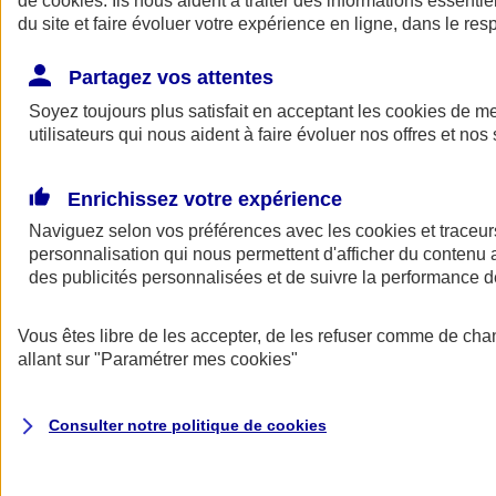
de
cookies
. Ils nous aident à traiter des informations essentie
du site et faire évoluer votre expérience en ligne, dans le resp
Assurance auto
Assurance jeune conducteur
Partagez vos attentes
Assurance forfait km
Soyez toujours plus satisfait en acceptant les
Assurance véhicule de collection
cookies
de mes
Assurance monospace
utilisateurs qui nous aident à faire évoluer nos offres et nos 
Garanties assurance auto
Nos formules assurance auto en ligne
Assurance Auto Malus
Enrichissez votre expérience
Services et avantages auto AXA
Naviguez selon vos préférences avec les
Assurance citoyenne auto
cookies et traceur
Assurer 2 voitures
personnalisation qui nous permettent d'afficher du contenu a
Assurance auto en ligne
des publicités personnalisées et de suivre la performance
Vous êtes libre de les accepter, de les refuser comme de cha
allant sur
"Paramétrer mes
cookies
"
Consulter notre politique de
cookies