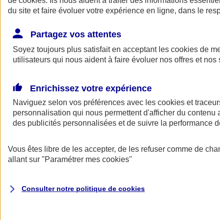
de
cookies
. Ils nous aident à traiter des informations essentie
du site et faire évoluer votre expérience en ligne, dans le resp
Assurance auto
Assurance jeune conducteur
Partagez vos attentes
Assurance forfait km
Soyez toujours plus satisfait en acceptant les
Assurance véhicule de collection
cookies
de mes
Assurance monospace
utilisateurs qui nous aident à faire évoluer nos offres et nos 
Garanties assurance auto
Nos formules assurance auto en ligne
Assurance Auto Malus
Enrichissez votre expérience
Services et avantages auto AXA
Naviguez selon vos préférences avec les
Assurance citoyenne auto
cookies et traceur
Assurer 2 voitures
personnalisation qui nous permettent d'afficher du contenu a
Assurance auto en ligne
des publicités personnalisées et de suivre la performance
Vous êtes libre de les accepter, de les refuser comme de cha
allant sur
"Paramétrer mes
cookies
"
Consulter notre politique de
cookies