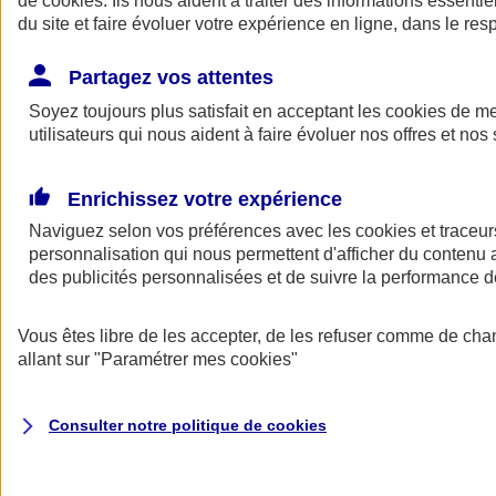
de
cookies
. Ils nous aident à traiter des informations essentie
du site et faire évoluer votre expérience en ligne, dans le resp
Assurance auto
Assurance jeune conducteur
Partagez vos attentes
Assurance forfait km
Soyez toujours plus satisfait en acceptant les
Assurance véhicule de collection
cookies
de mes
Assurance monospace
utilisateurs qui nous aident à faire évoluer nos offres et nos 
Garanties assurance auto
Nos formules assurance auto en ligne
Assurance Auto Malus
Enrichissez votre expérience
Services et avantages auto AXA
Naviguez selon vos préférences avec les
Assurance citoyenne auto
cookies et traceur
Assurer 2 voitures
personnalisation qui nous permettent d'afficher du contenu a
Assurance auto en ligne
des publicités personnalisées et de suivre la performance
Vous êtes libre de les accepter, de les refuser comme de cha
allant sur
"Paramétrer mes
cookies
"
Consulter notre politique de
cookies