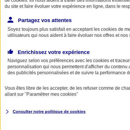
de
cookies
. Ils nous aident à traiter des informations essentie
du site et faire évoluer votre expérience en ligne, dans le resp
Assurance auto
Assurance jeune conducteur
Partagez vos attentes
Assurance forfait km
Soyez toujours plus satisfait en acceptant les
Assurance véhicule de collection
cookies
de mes
Assurance monospace
utilisateurs qui nous aident à faire évoluer nos offres et nos 
Garanties assurance auto
Nos formules assurance auto en ligne
Assurance Auto Malus
Enrichissez votre expérience
Services et avantages auto AXA
Naviguez selon vos préférences avec les
Assurance citoyenne auto
cookies et traceur
Assurer 2 voitures
personnalisation qui nous permettent d'afficher du contenu a
Assurance auto en ligne
des publicités personnalisées et de suivre la performance
Vous êtes libre de les accepter, de les refuser comme de cha
allant sur
"Paramétrer mes
cookies
"
Consulter notre politique de
cookies