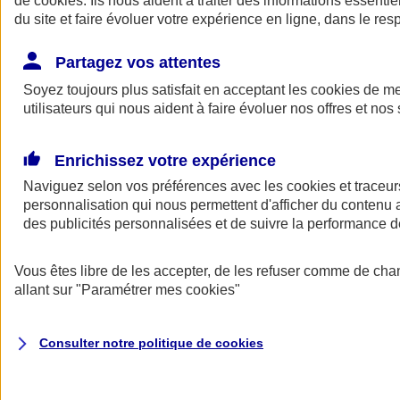
de
cookies
. Ils nous aident à traiter des informations essentie
du site et faire évoluer votre expérience en ligne, dans le resp
Assurance auto
Assurance jeune conducteur
Partagez vos attentes
Assurance forfait km
Soyez toujours plus satisfait en acceptant les
Assurance véhicule de collection
cookies
de mes
Assurance monospace
utilisateurs qui nous aident à faire évoluer nos offres et nos 
Garanties assurance auto
Nos formules assurance auto en ligne
Assurance Auto Malus
Enrichissez votre expérience
Services et avantages auto AXA
Naviguez selon vos préférences avec les
Assurance citoyenne auto
cookies et traceur
Assurer 2 voitures
personnalisation qui nous permettent d'afficher du contenu a
Assurance auto en ligne
des publicités personnalisées et de suivre la performance
Vous êtes libre de les accepter, de les refuser comme de cha
allant sur
"Paramétrer mes
cookies
"
Consulter notre politique de
cookies