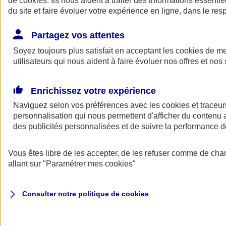
de
cookies
. Ils nous aident à traiter des informations essentie
du site et faire évoluer votre expérience en ligne, dans le resp
Assurance auto
Assurance jeune conducteur
Partagez vos attentes
Assurance forfait km
Soyez toujours plus satisfait en acceptant les
Assurance véhicule de collection
cookies
de mes
Assurance monospace
utilisateurs qui nous aident à faire évoluer nos offres et nos 
Garanties assurance auto
Nos formules assurance auto en ligne
Assurance Auto Malus
Enrichissez votre expérience
Services et avantages auto AXA
Naviguez selon vos préférences avec les
Assurance citoyenne auto
cookies et traceur
Assurer 2 voitures
personnalisation qui nous permettent d'afficher du contenu a
Assurance auto en ligne
des publicités personnalisées et de suivre la performance
Vous êtes libre de les accepter, de les refuser comme de cha
allant sur
"Paramétrer mes
cookies
"
Consulter notre politique de
cookies