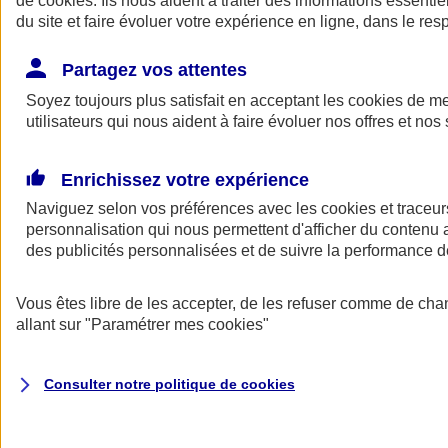
de
cookies
. Ils nous aident à traiter des informations essentie
du site et faire évoluer votre expérience en ligne, dans le resp
Assurance auto
Assurance jeune conducteur
Partagez vos attentes
Assurance forfait km
Soyez toujours plus satisfait en acceptant les
Assurance véhicule de collection
cookies
de mes
Assurance monospace
utilisateurs qui nous aident à faire évoluer nos offres et nos 
Garanties assurance auto
Nos formules assurance auto en ligne
Assurance Auto Malus
Enrichissez votre expérience
Services et avantages auto AXA
Naviguez selon vos préférences avec les
Assurance citoyenne auto
cookies et traceur
Assurer 2 voitures
personnalisation qui nous permettent d'afficher du contenu a
Assurance auto en ligne
des publicités personnalisées et de suivre la performance
Vous êtes libre de les accepter, de les refuser comme de cha
allant sur
"Paramétrer mes
cookies
"
Consulter notre politique de
cookies