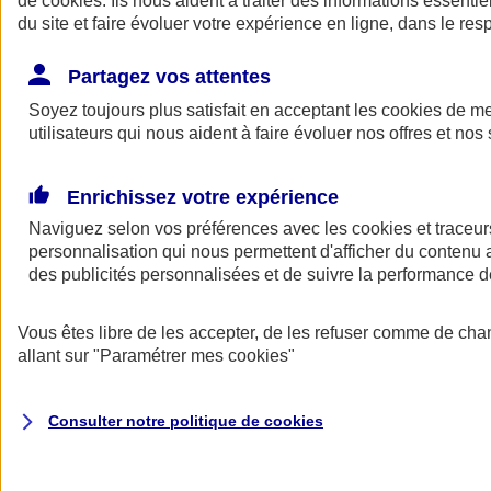
de
cookies
. Ils nous aident à traiter des informations essentie
du site et faire évoluer votre expérience en ligne, dans le resp
Assurance auto
Assurance jeune conducteur
Partagez vos attentes
Assurance forfait km
Soyez toujours plus satisfait en acceptant les
Assurance véhicule de collection
cookies
de mes
Assurance monospace
utilisateurs qui nous aident à faire évoluer nos offres et nos 
Garanties assurance auto
Nos formules assurance auto en ligne
Assurance Auto Malus
Enrichissez votre expérience
Services et avantages auto AXA
Naviguez selon vos préférences avec les
Assurance citoyenne auto
cookies et traceur
Assurer 2 voitures
personnalisation qui nous permettent d'afficher du contenu a
Assurance auto en ligne
des publicités personnalisées et de suivre la performance
Vous êtes libre de les accepter, de les refuser comme de cha
allant sur
"Paramétrer mes
cookies
"
Consulter notre politique de
cookies