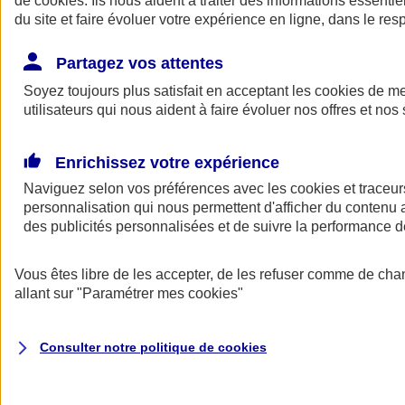
de
cookies
. Ils nous aident à traiter des informations essentie
du site et faire évoluer votre expérience en ligne, dans le resp
Assurance auto
Assurance jeune conducteur
Partagez vos attentes
Assurance forfait km
Soyez toujours plus satisfait en acceptant les
Assurance véhicule de collection
cookies
de mes
Assurance monospace
utilisateurs qui nous aident à faire évoluer nos offres et nos 
Garanties assurance auto
Nos formules assurance auto en ligne
Assurance Auto Malus
Enrichissez votre expérience
Services et avantages auto AXA
Naviguez selon vos préférences avec les
Assurance citoyenne auto
cookies et traceur
Assurer 2 voitures
personnalisation qui nous permettent d'afficher du contenu a
Assurance auto en ligne
des publicités personnalisées et de suivre la performance
Vous êtes libre de les accepter, de les refuser comme de cha
allant sur
"Paramétrer mes
cookies
"
Consulter notre politique de
cookies