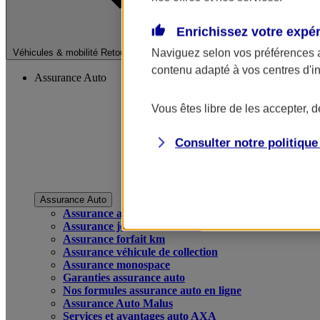
Enrichissez votre expé
Fermer le menu pri
Naviguez selon vos préférences 
Véhicules & mobilité
Retour à la section précédente
contenu adapté à vos centres d'i
Assurance Auto
Vous êtes libre de les accepter, 
Consulter notre politiqu
Assurance Auto
Assurance auto
Assurance jeune conducteur
Assurance forfait km
Assurance véhicule de collection
Assurance monospace
Garanties assurance auto
Nos formules assurance auto en ligne
Assurance Auto Malus
Services et avantages auto AXA