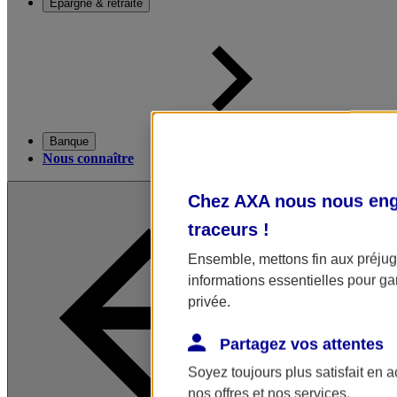
Épargne & retraite
Banque
Nous connaître
Chez AXA nous nous enga
traceurs
!
Ensemble, mettons fin aux préjugé
informations essentielles pour gar
privée.
Partagez vos attentes
Soyez toujours plus satisfait en 
nos offres et nos services.